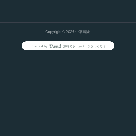
Copyright ©
2026
中華昌隆
.
Powered by
無料でホームページをつくろう
AmebaOwnd
フォロー